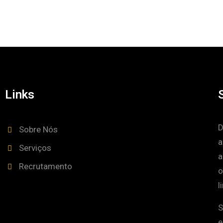
Links
D
Sobre Nós
a
Serviços
a
Recrutamento
o
l
S
e